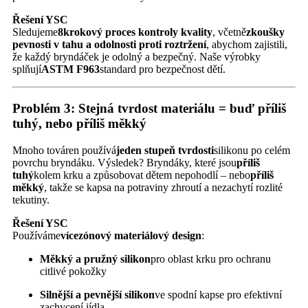
Řešení YSC
Sledujeme
8krokový proces kontroly kvality
, včetně
zkoušky
pevnosti v tahu a odolnosti proti roztržení
, abychom zajistili,
že každý bryndáček je odolný a bezpečný. Naše výrobky
splňují
ASTM F963
standard pro bezpečnost dětí.
Problém 3: Stejná tvrdost materiálu = buď příliš
tuhý, nebo příliš měkký
Mnoho továren používá
jeden stupeň tvrdosti
silikonu po celém
povrchu bryndáku. Výsledek? Bryndáky, které jsou
příliš
tuhý
kolem krku a způsobovat dětem nepohodlí – nebo
příliš
měkký
, takže se kapsa na potraviny zhroutí a nezachytí rozlité
tekutiny.
Řešení YSC
Používáme
vícezónový materiálový design
:
Měkký a pružný silikon
pro oblast krku pro ochranu
citlivé pokožky
Silnější a pevnější silikon
ve spodní kapse pro efektivní
zachycení jídla