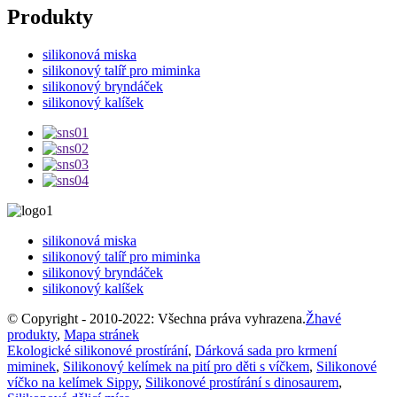
Produkty
silikonová miska
silikonový talíř pro miminka
silikonový bryndáček
silikonový kalíšek
silikonová miska
silikonový talíř pro miminka
silikonový bryndáček
silikonový kalíšek
© Copyright - 2010-2022: Všechna práva vyhrazena.
Žhavé
produkty
,
Mapa stránek
Ekologické silikonové prostírání
,
Dárková sada pro krmení
miminek
,
Silikonový kelímek na pití pro děti s víčkem
,
Silikonové
víčko na kelímek Sippy
,
Silikonové prostírání s dinosaurem
,