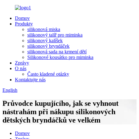
Domov
Produkty
silikonová miska
silikonový talíř pro miminka
silikonový kalíšek
silikonový bryndáček
silikonová sada na krmení dětí
Silikonové kousátko pro miminka
Zprávy
O nás
Často kladené otázky
Kontaktujte nás
English
Průvodce kupujícího, jak se vyhnout
nástrahám při nákupu silikonových
dětských bryndáčků ve velkém
Domov
Zprávy