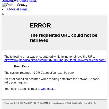
Silikonová dělicí mísa
,
Odeslat e-mail
x