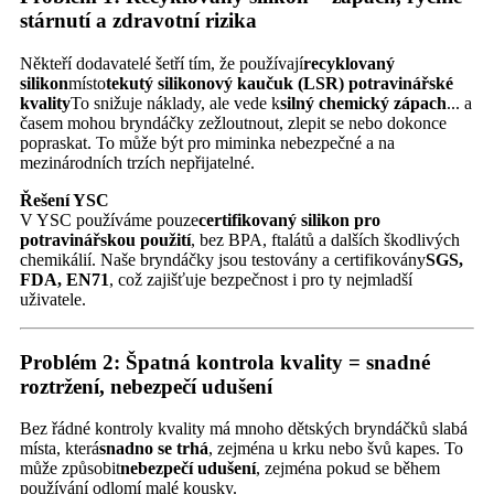
stárnutí a zdravotní rizika
Někteří dodavatelé šetří tím, že používají
recyklovaný
silikon
místo
tekutý silikonový kaučuk (LSR) potravinářské
kvality
To snižuje náklady, ale vede k
silný chemický zápach
... a
časem mohou bryndáčky zežloutnout, zlepit se nebo dokonce
popraskat. To může být pro miminka nebezpečné a na
mezinárodních trzích nepřijatelné.
Řešení YSC
V YSC používáme pouze
certifikovaný silikon pro
potravinářskou použití
, bez BPA, ftalátů a dalších škodlivých
chemikálií. Naše bryndáčky jsou testovány a certifikovány
SGS,
FDA, EN71
, což zajišťuje bezpečnost i pro ty nejmladší
uživatele.
Problém 2: Špatná kontrola kvality = snadné
roztržení, nebezpečí udušení
Bez řádné kontroly kvality má mnoho dětských bryndáčků slabá
místa, která
snadno se trhá
, zejména u krku nebo švů kapes. To
může způsobit
nebezpečí udušení
, zejména pokud se během
používání odlomí malé kousky.