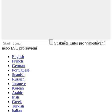
Stiskněte Enter pro vyhledávání
nebo ESC pro zavření
English
French
German
Portuguese
Spanish
Russian
Japanese
Korean
Arabic
Irish
Greek
Turkish
Italian