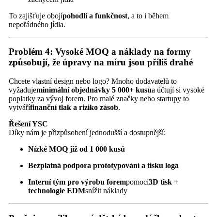
To zajišťuje obojí
pohodlí a funkčnost
, a to i během
nepořádného jídla.
Problém 4: Vysoké MOQ a náklady na formy
způsobují, že úpravy na míru jsou příliš drahé
Chcete vlastní design nebo logo? Mnoho dodavatelů to
vyžaduje
minimální objednávky 5 000+ kusů
a účtují si vysoké
poplatky za vývoj forem. Pro malé značky nebo startupy to
vytváří
finanční tlak a riziko zásob
.
Řešení YSC
Díky nám je přizpůsobení jednodušší a dostupnější:
Nízké MOQ již od 1 000 kusů
Bezplatná podpora prototypování a tisku loga
Interní tým pro výrobu forem
pomocí
3D tisk +
technologie EDM
snížit náklady