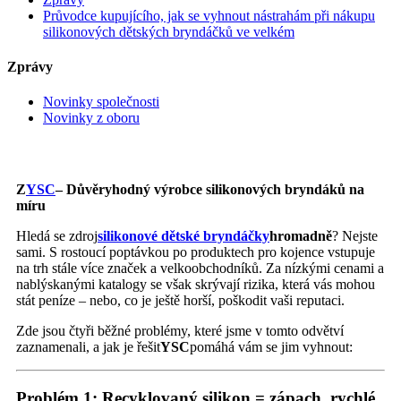
Průvodce kupujícího, jak se vyhnout nástrahám při nákupu
silikonových dětských bryndáčků ve velkém
Zprávy
Novinky společnosti
Novinky z oboru
Z
YSC
– Důvěryhodný výrobce silikonových bryndáků na
míru
Hledá se zdroj
silikonové dětské bryndáčky
hromadně
? Nejste
sami. S rostoucí poptávkou po produktech pro kojence vstupuje
na trh stále více značek a velkoobchodníků. Za nízkými cenami a
nablýskanými katalogy se však skrývají rizika, která vás mohou
stát peníze – nebo, co je ještě horší, poškodit vaši reputaci.
Zde jsou čtyři běžné problémy, které jsme v tomto odvětví
zaznamenali, a jak je řešit
YSC
pomáhá vám se jim vyhnout:
Problém 1: Recyklovaný silikon = zápach, rychlé